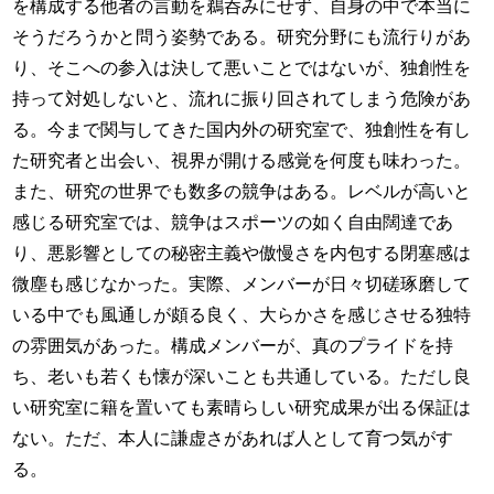
を構成する他者の言動を鵜呑みにせず、自身の中で本当に
そうだろうかと問う姿勢である。研究分野にも流行りがあ
り、そこへの参入は決して悪いことではないが、独創性を
持って対処しないと、流れに振り回されてしまう危険があ
る。今まで関与してきた国内外の研究室で、独創性を有し
た研究者と出会い、視界が開ける感覚を何度も味わった。
また、研究の世界でも数多の競争はある。レベルが高いと
感じる研究室では、競争はスポーツの如く自由闊達であ
り、悪影響としての秘密主義や傲慢さを内包する閉塞感は
微塵も感じなかった。実際、メンバーが日々切磋琢磨して
いる中でも風通しが頗る良く、大らかさを感じさせる独特
の雰囲気があった。構成メンバーが、真のプライドを持
ち、老いも若くも懐が深いことも共通している。ただし良
い研究室に籍を置いても素晴らしい研究成果が出る保証は
ない。ただ、本人に謙虚さがあれば人として育つ気がす
る。