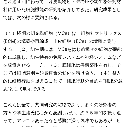
これ迄４回にわって、棘皮動物ヒトデの胚や幼生を研究材
料に用いた細胞機能の研究を紹介してきた。研究成果とし
ては、次の様に要約される。
（１）胚期の間充織細胞（MCs）は、細胞外マトリックス
(ECM)の構築や再編成、上皮細胞（ECs）の増殖に関与
する、（２）幼生期には、MCsをはじめ種々の細胞が機能
的に成熟し、幼生特有の免疫システムや神経システムなど
を稼働させる、一方、（３）胚細胞は再構築能を有し、そ
こでは細胞選別や領域運命の変化を請け負う、（４）擬人
的に細胞行動を捉えることで、細胞行動の目的を“細胞の意
思”として明示できる。
これらは全て、共同研究の賜物であり、多くの研究者の
方々や学生諸氏に心から感謝したい。約３５年間を振り返
って、アレコレあったなと感慨に浸り気味でもあるが、ヒ