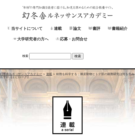
当サイトについて
連載
論文
書評
書籍紹介
大学研究者の方へ
応募・お問合せ
検索
幻冬舎ルネッサンスアカデミー
>
連載
>
細胞を科学する；棘皮動物ヒトデ胚の細胞研究は何を生み
出すか【エピローグ】