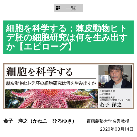
一覧
細胞を科学する；棘皮動物ヒト
デ胚の細胞研究は何を生み出す
か【エピローグ】
金子 洋之（かねこ ひろゆき）
慶應義塾大学名誉教授
2020年08月14日