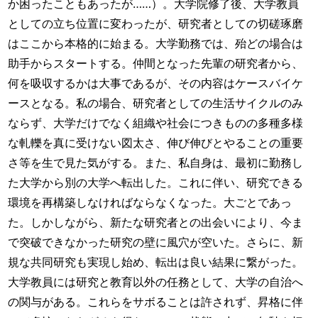
か困ったこともあったが……）。大学院修了後、大学教員
としての立ち位置に変わったが、研究者としての切磋琢磨
はここから本格的に始まる。大学勤務では、殆どの場合は
助手からスタートする。仲間となった先輩の研究者から、
何を吸収するかは大事であるが、その内容はケースバイケ
ースとなる。私の場合、研究者としての生活サイクルのみ
ならず、大学だけでなく組織や社会につきものの多種多様
な軋轢を真に受けない図太さ、伸び伸びとやることの重要
さ等を生で見た気がする。また、私自身は、最初に勤務し
た大学から別の大学へ転出した。これに伴い、研究できる
環境を再構築しなければならなくなった。大ごとであっ
た。しかしながら、新たな研究者との出会いにより、今ま
で突破できなかった研究の壁に風穴が空いた。さらに、新
規な共同研究も実現し始め、転出は良い結果に繋がった。
大学教員には研究と教育以外の任務として、大学の自治へ
の関与がある。これらをサボることは許されず、昇格に伴