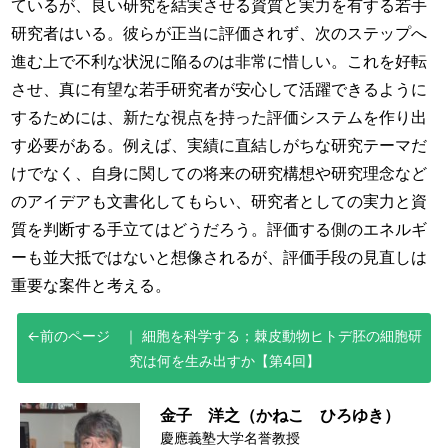
ているが、良い研究を結実させる資質と実力を有する若手
研究者はいる。彼らが正当に評価されず、次のステップへ
進む上で不利な状況に陥るのは非常に惜しい。これを好転
させ、真に有望な若手研究者が安心して活躍できるように
するためには、新たな視点を持った評価システムを作り出
す必要がある。例えば、実績に直結しがちな研究テーマだ
けでなく、自身に関しての将来の研究構想や研究理念など
のアイデアも文書化してもらい、研究者としての実力と資
質を判断する手立てはどうだろう。評価する側のエネルギ
ーも並大抵ではないと想像されるが、評価手段の見直しは
重要な案件と考える。
細胞を科学する；棘皮動物ヒトデ胚の細胞研
究は何を生み出すか【第4回】
金子 洋之（かねこ ひろゆき）
慶應義塾大学名誉教授