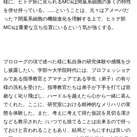
様に、ヒトデ胚に見られるMCsは間葉系細胞の多くの特性
を併せ持っている。……ということは、元々はアメーバだ
った？間葉系細胞の機能進化を理解する上で、ヒトデ胚
MCsは重要な立ち位置にいるという気が強くする。
プロローグの項で述べた様に私自身の研究体験や感慨を少
し披露したい。学部〜大学院時代には、プロフェッショナ
ルである指導教官とアマチュアである学生（弟子）の有り
様の洗礼を受けた。指導教官たちは弟子が下手を打てば容
赦なく叱り飛ばし、ハードルを越えたら心から一緒に喜ん
でくれた。ここに、研究室における精神的なメリハリの実
態を体験した。また、考えに考えて得た仮説を見切る潔さ
なども教示された（いつでも捨てることは出来るので持っ
ておけと言われることもあり、結局どっちにすれば良いの