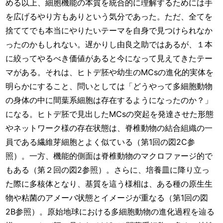
める以上、細胞機能の本質を統合的に理解するためには手
を広げるやり方もありという気分であった。ただ、全てを
捨ててでも本当にやりたいテーマを自身で見つけられなか
ったのかもしれない。遅かりし由良之助ではあるが、１本
に絞ってやるべき価値があると今になって見えてきたテー
マがある。それは、ヒトデ胚や幼生のMCsの進化的実体を
明らかにすること、問いとしては「どうやって多細胞動物
の身体の中に間葉系細胞は存在するようになったのか？」
になる。ヒトデ胚で見出したMCsの突起を発達させた形態
やネットワーク様の存在状態は、脊椎動物の結合組織の一
員である繊維芽細胞とよく似ている（第1回の図2C参
照）。一方、機能的側面は脊椎動物のマクロファージ的で
もある（第２回の図2参照）。さらに、培養皿に降り立っ
た際に多核体となり、基質を這う様相は、ある種の原生生
物や粘菌のアメーバ状態とイメージが重なる（第1回の図
2B参照）。原始地球における多細胞動物の進化過程を辿る