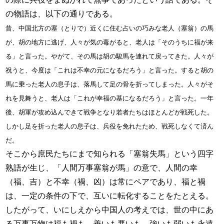
の物語は、以下の通りである。
昔、中国北方の塞（とりで）近くに住む占いの巧みな老人（塞翁）の馬
が、胡の地方に逃げ、人々が気の毒がると、老人は「そのうちに福が来
る」と言った。やがて、その馬は胡の駿馬を連れて戻ってきた。人々が
祝うと、今度は「これは不幸の元になるだろう」と言った。すると胡の
馬に乗った老人の息子は、落馬して足の骨を折ってしまった。人々がそ
れを見舞うと、老人は「これが幸福の基になるだろう」と言った。一年
後、胡軍が攻め込んできて戦争となり若者たちはほとんどが戦死した。
しかし足を折った老人の息子は、兵役を免れたため、戦死しなくて済ん
だ。
そこから庶民たちにまで知られる「塞翁失馬」という四字
熟語が生じ、「人間万事塞翁が馬」の意で、人間の幸
（福、吉）と不幸（禍、凶）は常にペアであり、福と禍
は、一定の条件の下で、互いに転化することをたとえる。
したがって、いにしえから中国人の考えでは、世の中にあ
る万事万物は福も禍も、善いも悪いも、強いも弱いも永遠