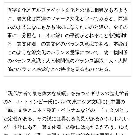
漢字文化とアルファベット文化との間に相異があるよう
に、箸文化は西洋のフォーク文化と比べてみると、西洋
式のようになにもかもNo.1になりたいのと違い、全ての
事に二分極点（二本の箸）の平衡がとれることを強調す
る「箸文化圏」の箸文化のバランス意識である。本論は
このような箸文化のバランス意識について、物・物関係
のバランス意識；人と物関係のバランス認識；人・人関
係のバランス感覚などの特徴を見るものである。
「現代学者で最も偉大な成績」を持つイギリスの歴史学者
のA・J・トインビー氏において東アジア文明には中国の
「親」文明と日本・朝鮮・ベトナムなどの「子」文明とし
た定義がある。その説には異なる意見があるかもしれない
が、本論にある「箸文化圏」の話にはあたるだろう。ゆえ