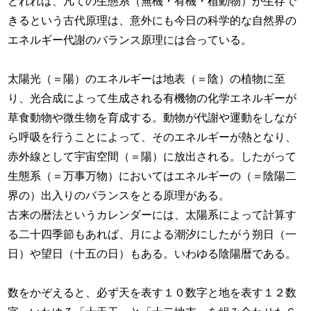
とれれば、凡ての生態系（無機・有機・植動物）が生存で
きるという古代原理は、意外にも今日の科学的な自然界の
エネルギー代謝のバランス原理には合っている。
太陽光（＝陽）のエネルギーは地表（＝陰）の植物に至
り、光合成によって生成される有機物の化学エネルギーが
草食動物や微生物を育成する。動物が代謝や運動をしなが
ら呼吸を行うことによって、そのエネルギーが熱となり、
赤外線として宇宙空間（＝陽）に放出される。したがって
生態系（＝万事万物）においてはエネルギーの（＝陰陽二
界の）出入りのバランスをとる原理がある。
古来の暦法というカレンダーには、太陽系によって計算す
る二十四季節もあれば、月による潮汐にしたがう朔日（一
日）や望日（十五の日）もある。いわゆる陰陽暦である。
数をかぞえると、必ず天を表す１０数字と地を表す１２数