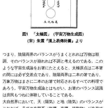
図1 「太極図」（宇宙万物生成図）
（宋）朱震『漢上易傳卦圖』より
つまり、陰陽両界のバランスがうまくとれれば万物は順
調、そのバランスが崩れれば不調と考えるのである。この
ような宇宙生成論をお箸にたとえると、太極原点は二本箸
の間には必ず交差点であり、陰陽両界は二本の箸であり、
万象万物はまさに二本のお箸で対応されるすべての料理で
あろう。宇宙万物生成論とはちがい、お箸のバランス認識
は庶民もつねに体験していることである。
大自然界において、天（陽気）と地（陰気）のバランスが