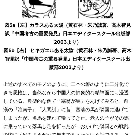
図5a【左】カラスある太陽（黄石林・朱乃誠著、高木智見
訳『中国考古の重要発見』日本エヂィタースクール出版部
2003より）
図5b【右】 ヒキガエルある太陰（黄石林・朱乃誠著、高木
智見訳『中国考古の重要発見』日本エヂィタースクール出
版部2003より）
上述のすべてのモノのように、二本の箸のように二分化で
きる思惟は、当然ながら中国人の抽象的な精神面にも浸透
している。典型的な例で「塞翁が馬」をあげてみると、前
漢の『淮南子』「人間訓」に昔、塞翁の馬が隣国に逃げて
しまったが、名馬を連れて帰ってきた。老人の子がその馬
に乗っていて落馬し足を折ったが，おかげで隣国との戦乱
の際に兵役をまぬがれて無事であったという話である。そ