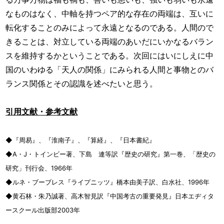
なものはなく、中軸を持つペア的な存在の両端は、互いに
転化することのみによって永遠となるのである。人間ので
きることは、対立している両端のあいだにいかなるバラン
スを維持するかということである。次回にはいにしえに中
国のいわゆる「天人の関係」にみられる人間と事物とのバ
ランス関係とその認識を述べたいと思う。
引用文献・参考文献
◆『周易』、『淮南子』、『算経』、『日本書紀』
◆A・J・トインビー著、下島 連等訳『歴史の研究』第一巻、「歴史の
研究」刊行会、1966年
◆ルネ・ブーブレス『ライプニッツ』橋本由美子訳、白水社、1996年
◆黄石林・朱乃誠著、高木智見訳『中国考古の重要発見』日本エヂィタ
ースクール出版部2003年