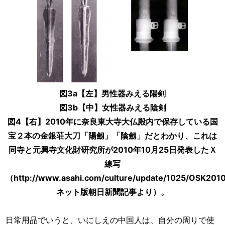
図3a【左】男性器みえる陽剣
図3b【中】女性器みえる陰剣
図4【右】2010年に奈良東大寺大仏殿内で保存している国
宝２本の金銀荘大刀「陽劔」「陰劔」だとわかり、これは
同寺と元興寺文化財研究所が2010年10月25日発表したＸ
線写
（http://www.asahi.com/culture/update/1025/OSK201
ネット版朝日新聞記事より）。
日常用品でいうと、いにしえの中国人は、自分の周りで使