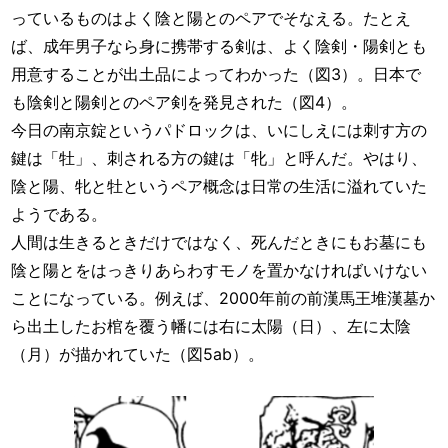
っているものはよく陰と陽とのペアでそなえる。たとえ
ば、成年男子なら身に携帯する剣は、よく陰剣・陽剣とも
用意することが出土品によってわかった（図3）。日本で
も陰剣と陽剣とのペア剣を発見された（図4）。
今日の南京錠というパドロックは、いにしえには刺す方の
鍵は「牡」、刺される方の鍵は「牝」と呼んだ。やはり、
陰と陽、牝と牡というペア概念は日常の生活に溢れていた
ようである。
人間は生きるときだけではなく、死んだときにもお墓にも
陰と陽とをはっきりあらわすモノを置かなければいけない
ことになっている。例えば、2000年前の前漢馬王堆漢墓か
ら出土したお棺を覆う幡には右に太陽（日）、左に太陰
（月）が描かれていた（図5ab）。