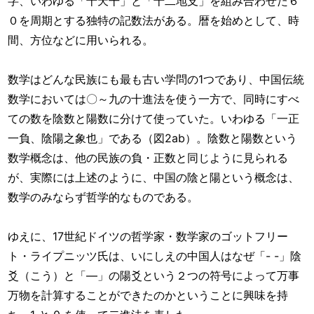
字、いわゆる「十天干」と「十二地支」を組み合わせた６
０を周期とする独特の記数法がある。暦を始めとして、時
間、方位などに用いられる。
数学はどんな民族にも最も古い学問の1つであり、中国伝統
数学においては〇～九の十進法を使う一方で、同時にすべ
ての数を陰数と陽数に分けて使っていた。いわゆる「一正
一負、陰陽之象也」である（図2ab）。陰数と陽数という
数学概念は、他の民族の負・正数と同じように見られる
が、実際には上述のように、中国の陰と陽という概念は、
数学のみならず哲学的なものである。
ゆえに、17世紀ドイツの哲学家・数学家のゴットフリー
ト・ライプニッツ氏は、いにしえの中国人はなぜ「- -」陰
爻（こう）と「―」の陽爻という２つの符号によって万事
万物を計算することができたのかということに興味を持