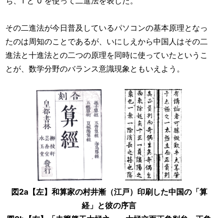
ち、1 と 0 を使って二進法を表した。
その二進法が今日普及しているパソコンの基本原理となっ
たのは周知のことであるが、いにしえから中国人はその二
進法と十進法との二つの原理を同時に使っていたというこ
とが、数学分野のバランス意識現象ともいえよう。
図2a【左】和算家の村井漸（江戸）印刷した中国の「算
経」と彼の序言