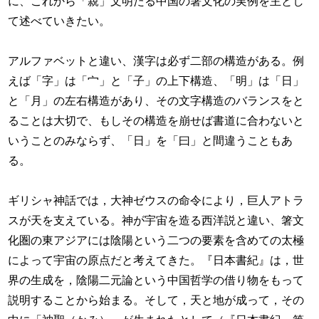
に、これから「親」文明たる中国の箸文化の実例を主とし
て述べていきたい。
アルファベットと違い、漢字は必ず二部の構造がある。例
えば「字」は「宀」と「子」の上下構造、「明」は「日」
と「月」の左右構造があり、その文字構造のバランスをと
ることは大切で、もしその構造を崩せば書道に合わないと
いうことのみならず、「日」を「曰」と間違うこともあ
る。
ギリシャ神話では，大神ゼウスの命令により，巨人アトラ
スが天を支えている。神が宇宙を造る西洋説と違い、箸文
化圏の東アジアには陰陽という二つの要素を含めての太極
によって宇宙の原点だと考えてきた。『日本書紀』は，世
界の生成を，陰陽二元論という中国哲学の借り物をもって
説明することから始まる。そして，天と地が成って，その