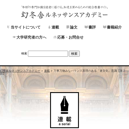
当サイトについて
連載
論文
書評
書籍紹介
大学研究者の方へ
応募・お問合せ
検索
幻冬舎ルネッサンスアカデミー
>
連載
>
万事万物みなバランス原理のある「箸文化」意識【第２
回】