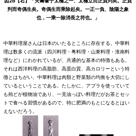
図2b【右】「夫籌肇于太極之一、太極立而正負判矣。正負
判而奇偶生矣。奇偶生而乘除起矣。一正一負、陰陽之象
也，一乘一除消長之符也。」
中華料理屋さんは日本のいたるところに存在する。中華料
理は数多くの流派（四川料理・粤料理・山東料理・淮南料
理など）にわかれているが、共通的な基本の特徴もある。
それは西洋料理の高脂肪、高蛋白質、高カロリーという特
徴とはちがい、中華料理は肉類と野菜類の均衡を大切にし
ているということである。たしかに、アブラを使っていて
も殆どが植物油であり、一見油っぽい料理だがお茶とセッ
トで食べる習慣があるので、特に肥満のもとになるとはい
えないだろう。