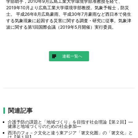
学部助手，2010年9月広島工業大学環境学部准教授を経て、
2019年10月より広島工業大学環境学部教授。気象予報士，防災
士。 平成26年8月広島豪雨、平成30年7月豪雨など西日本で発生
する気象現象に起因する災害に関する調査・研究に従事。気象津
波に関する第1回国際会議（2019年5月開催）実行委員。
連載一覧へ
関連記事
介護予防の課題と「地域づくり」を目指す社会理論【第２回】―
健康と地域づくりのための社会参加―
西洋のフォ－ク文化と違う東アジア「箸文化圏」の「箸文化」と
は【第１回】