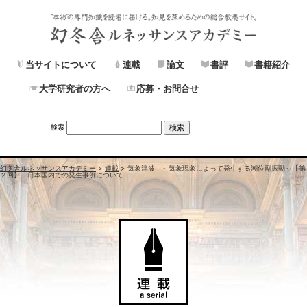
当サイトについて
連載
論文
書評
書籍紹介
大学研究者の方へ
応募・お問合せ
検索
幻冬舎ルネッサンスアカデミー
>
連載
>
気象津波 ～気象現象によって発生する潮位副振動～
【第
２回】 日本国内での発生事例について