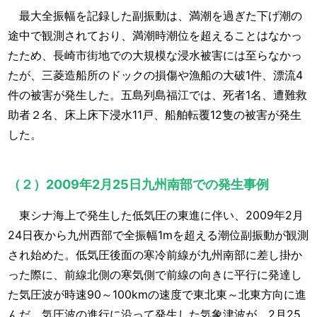
最大全振幅を記録した副振動は、満潮を過ぎた下げ潮の
途中で観測されており、満潮時潮位を超えることはなかっ
たため、長崎市街地での大規模な浸水被害には至らなかっ
たが、三菱造船所のドックの損傷や漁船の大破1件、漂流4
件の被害が発生した。五島列島福江では、死者1名、遭難救
助者２名、床上床下浸水11戸、船舶転覆12隻の被害が発生
した。
（２）2009年2月25日九州南部での発生事例
東シナ海上で発生した低気圧の東進に伴い、2009年2月
24日夜から九州西部で全振幅1mを超える潮位副振動が観測
され始めた。低気圧後面の寒冷前線が九州南部に差し掛か
った際に、前線北側の寒気側で前線の向きに平行に発達し
た気圧波が時速90～100kmの速度で東北東～北東方向に進
んだ。気圧波の進行に沿って発生した気象津波が、2月25