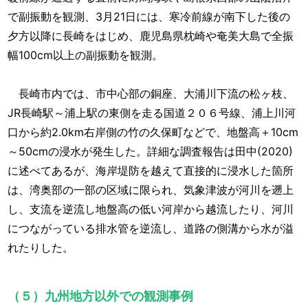
で副振動を観測、3月21日には、寒冷前線が南下した後の
夕方以降に長崎をはじめ、鹿児島県枕崎や奄美大島で全振
幅100cm以上の副振動を観測。
長崎市内では、市中心部の銅座、大浦川下流の松ヶ枝、
JR長崎駅～浦上駅の東側を走る国道２０６号線、浦上川河
口から約2.0km右岸側の竹の久保町などで、地盤高＋10cm
～50cmの浸水が発生した。詳細な調査報告は田中(2020)
に述べてあるが、海岸堤防を越えて直接的に浸水した箇所
は、湾奥部の一部の区域に限られ、気象津波が河川を遡上
し、支流を逆流し地盤高の低い河岸から越流したり、河川
につながっている排水管を逆流し、道路の側溝から水が溢
れたりした。
（５）九州地方以外での観測事例