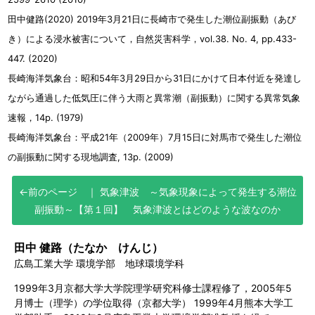
田中健路(2020) 2019年3月21日に長崎市で発生した潮位副振動（あび
き）による浸水被害について，自然災害科学，vol.38. No. 4, pp.433-
447. (2020)
長崎海洋気象台：昭和54年3月29日から31日にかけて日本付近を発達し
ながら通過した低気圧に伴う大雨と異常潮（副振動）に関する異常気象
速報，14p. (1979)
長崎海洋気象台：平成21年（2009年）7月15日に対馬市で発生した潮位
の副振動に関する現地調査, 13p. (2009)
気象津波 ～気象現象によって発生する潮位
副振動～
【第１回】 気象津波とはどのような波なのか
田中 健路（たなか けんじ）
広島工業大学 環境学部 地球環境学科
1999年3月京都大学大学院理学研究科修士課程修了，2005年5
月博士（理学）の学位取得（京都大学） 1999年4月熊本大学工