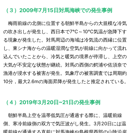
（３）2009年7月15日対馬海峡での発生事例
梅雨前線の北側に位置する朝鮮半島からの大規模な冷気
の吹き出しが発生し、西日本で7℃～10℃気温が急降下す
る現象が発生した。対馬周辺の海域は冷気流の西縁に位置
し、東シナ海からの温暖湿潤な空気が前線に向かって流れ
込んでいたことから、冷気と暖気の境界が停滞し、上空の
大気が不安定な状態が継続。対馬の西側の鰐浦や佐須奈で
漁港が浸水する被害が発生。気象庁の被害調査では周期約
10分，最大2.6mの海面昇降が発生したと推定されている。
（４）2019年3月20日~21日の発生事例
朝鮮半島上空を温帯低気圧が通過する際に、温暖前線
側、寒冷前線側の双方で気圧波がし発生。3月20日には温
暖前線が通過する直前に対馬海峡や島根県西部の山陰沿岸