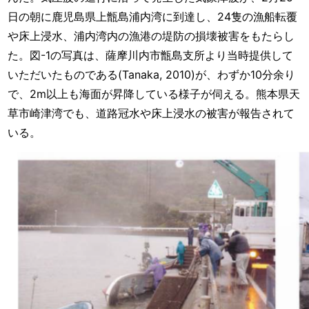
日の朝に鹿児島県上甑島浦内湾に到達し、24隻の漁船転覆
や床上浸水、浦内湾内の漁港の堤防の損壊被害をもたらし
た。図-1の写真は、薩摩川内市甑島支所より当時提供して
いただいたものである(Tanaka, 2010)が、わずか10分余り
で、2m以上も海面が昇降している様子が伺える。熊本県天
草市崎津湾でも、道路冠水や床上浸水の被害が報告されて
いる。