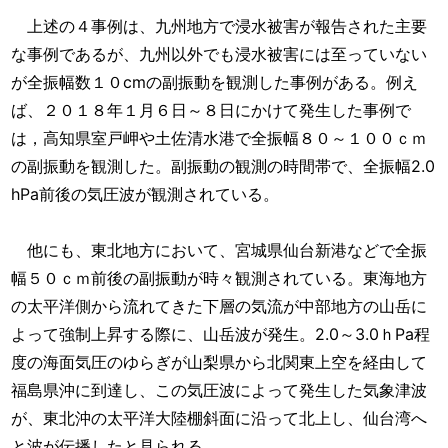
上述の４事例は、九州地方で浸水被害が報告された主要
な事例であるが、九州以外でも浸水被害には至っていない
が全振幅数１０cmの副振動を観測した事例がある。例え
ば、２０１８年１月６日～８日にかけて発生した事例で
は，高知県室戸岬や土佐清水港で全振幅８０～１００ｃｍ
の副振動を観測した。副振動の観測の時間帯で、全振幅2.0
hPa前後の気圧波が観測されている。
他にも、東北地方において、宮城県仙台新港などで全振
幅５０ｃｍ前後の副振動が時々観測されている。東海地方
の太平洋側から流れてきた下層の気流が中部地方の山岳に
よって強制上昇する際に、山岳波が発生。2.0～3.0ｈPa程
度の海面気圧のゆらぎが山梨県から北関東上空を経由して
福島県沖に到達し、この気圧波によって発生した気象津波
が、東北沖の太平洋大陸棚斜面に沿って北上し、仙台湾へ
と波が伝播したと見られる。