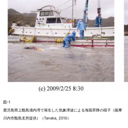
図-1
鹿児島県上甑島浦内湾で発生した気象津波による海面昇降の様子（薩摩
川内市甑島支所提供）（Tanaka, 2010）