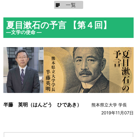
一覧
夏目漱石の予言 【第４回】
―文学の使命 ―
半藤 英明（はんどう ひであき）
熊本県立大学 学長
2019年11月07日