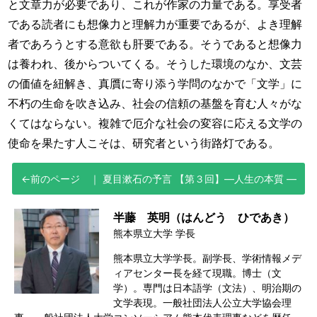
と文章力が必要であり、これが作家の力量である。享受者
である読者にも想像力と理解力が重要であるが、よき理解
者であろうとする意欲も肝要である。そうであると想像力
は養われ、後からついてくる。そうした環境のなか、文芸
の価値を紐解き、真贋に寄り添う学問のなかで「文学」に
不朽の生命を吹き込み、社会の信頼の基盤を育む人々がな
くてはならない。複雑で厄介な社会の変容に応える文学の
使命を果たす人こそは、研究者という街路灯である。
夏目漱石の予言 【第３回】
―人生の本質 ―
半藤 英明（はんどう ひであき）
熊本県立大学 学長
熊本県立大学学長。副学長、学術情報メデ
ィアセンター長を経て現職。博士（文
学）。専門は日本語学（文法）、明治期の
文学表現。一般社団法人公立大学協会理