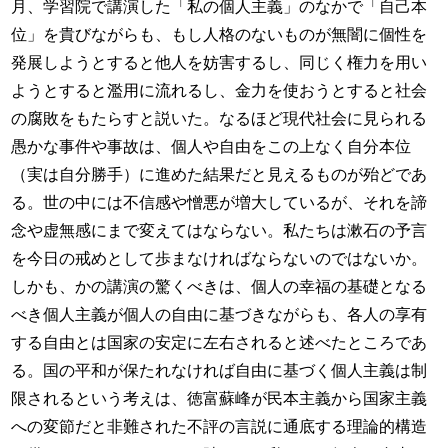
月、学習院で講演した「私の個人主義」のなかで「自己本
位」を貴びながらも、もし人格のないものが無闇に個性を
発展しようとすると他人を妨害するし、同じく権力を用い
ようとすると濫用に流れるし、金力を使おうとすると社会
の腐敗をもたらすと説いた。なるほど現代社会に見られる
愚かな事件や事故は、個人や自由をこの上なく自分本位
（実は自分勝手）に進めた結果だと見えるものが殆どであ
る。世の中には不信感や憎悪が増大しているが、それを諦
念や虚無感にまで変えてはならない。私たちは漱石の予言
を今日の戒めとして歩まなければならないのではないか。
しかも、かの講演の驚くべきは、個人の幸福の基礎となる
べき個人主義が個人の自由に基づきながらも、各人の享有
する自由とは国家の安定に左右されると述べたところであ
る。国の平和が保たれなければ自由に基づく個人主義は制
限されるという考えは、徳富蘇峰が民本主義から国家主義
への変節だと非難された不評の言説に通底する理論的構造