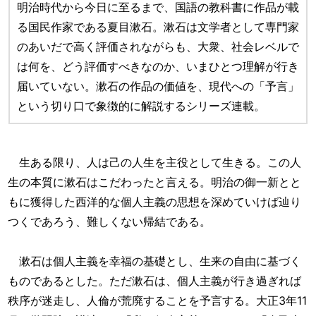
明治時代から今日に至るまで、国語の教科書に作品が載
る国民作家である夏目漱石。漱石は文学者として専門家
のあいだで高く評価されながらも、大衆、社会レベルで
は何を、どう評価すべきなのか、いまひとつ理解が行き
届いていない。漱石の作品の価値を、現代への「予言」
という切り口で象徴的に解説するシリーズ連載。
生ある限り、人は己の人生を主役として生きる。この人
生の本質に漱石はこだわったと言える。明治の御一新とと
もに獲得した西洋的な個人主義の思想を深めていけば辿り
つくであろう、難しくない帰結である。
漱石は個人主義を幸福の基礎とし、生来の自由に基づく
ものであるとした。ただ漱石は、個人主義が行き過ぎれば
秩序が迷走し、人倫が荒廃することを予言する。大正3年11