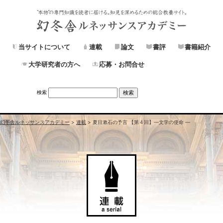
当サイトについて
連載
論文
書評
書籍紹介
大学研究者の方へ
応募・お問合せ
検索
幻冬舎ルネッサンスアカデミー
>
連載
>
夏目漱石の予言 【第４回】
―文学の使命 ―