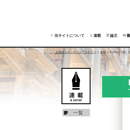
当サイトについて
連載
論文
幻冬舎ルネッサンスアカデミー
>
連載
>
Pythonで
一覧