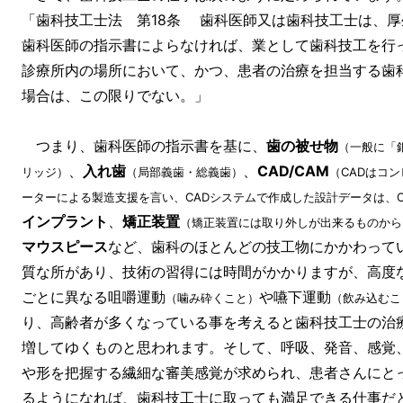
「歯科技工士法 第18条 歯科医師又は歯科技工士は、
歯科医師の指示書によらなければ、業として歯科技工を行
診療所内の場所において、かつ、患者の治療を担当する歯
場合は、この限りでない。」
つまり、歯科医師の指示書を基に、
歯の被せ物
（一般に「
、
入れ歯
、
CAD/CAM
リッジ）
（局部義歯・総義歯）
（CADはコ
ーターによる製造支援を言い、CADシステムで作成した設計データは、
インプラント
、
矯正装置
（矯正装置には取り外しが出来るものから
マウスピース
など、歯科のほとんどの技工物にかかわって
質な所があり、技術の習得には時間がかかりますが、高度
ごとに異なる咀嚼運動
や嚥下運動
（噛み砕くこと）
（飲み込むこ
り、高齢者が多くなっている事を考えると歯科技工士の治
増してゆくものと思われます。そして、呼吸、発音、感覚
や形を把握する繊細な審美感覚が求められ、患者さんにと
るようになれば、歯科技工士に取っても満足できる仕事だ