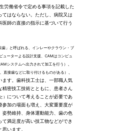
厚生労働省令で定める事項を記載した
ってはならない。ただし、病院又は
科医師の直接の指示に基づいて行う
銀歯」と呼ばれる、インレーやクラウン・ブ
ンピューターよる設計支援、CAMはコンピュ
、
CAMシステムへ出力されて加工を行う）
、
、直接歯などに取り付けるものがある）
います。歯科技工士は、一部職人気
な精密技工技術とともに、患者さん
について考えることが必要であ
と）
療参加の場面も増え、大変重要度が
、姿勢維持、身体運動能力、歯の色
って満足度が高い技工物などができ
と思います。