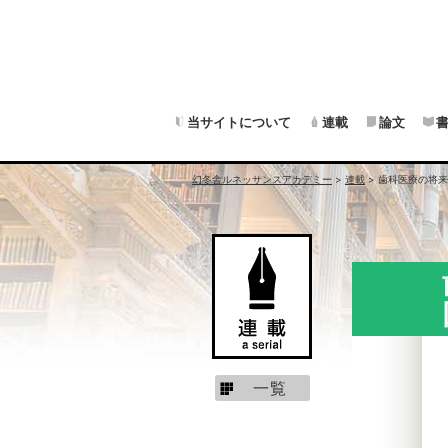
当サイトについて
連載
論文
幻冬舎ルネッサンスアカデミー
>
連載
>
歯科医療の将来
一覧