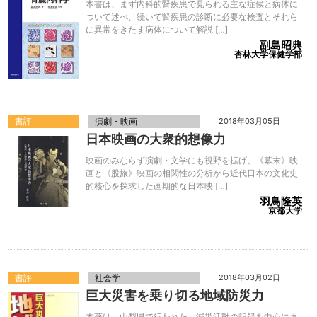
本書は、まず内科的腎疾患で見られる主な症候と病体に
ついて述べ、続いて腎疾患の診断に必要な検査とそれら
に異常をきたす病体について解説 […]
副島昭典
杏林大学保健学部
書評
演劇・映画
2018年03月05日
日本映画の大衆的想像力
映画のみならず演劇・文学にも視野を拡げ、《幕末》映
画と《股旅》映画の相関性の分析から近代日本の文化史
的核心を探求した画期的な日本映 […]
羽鳥隆英
京都大学
書評
社会学
2018年03月02日
巨大災害を乗り切る地域防災力
本著は、山梨県で行われた、減災活動の記録を中心にま