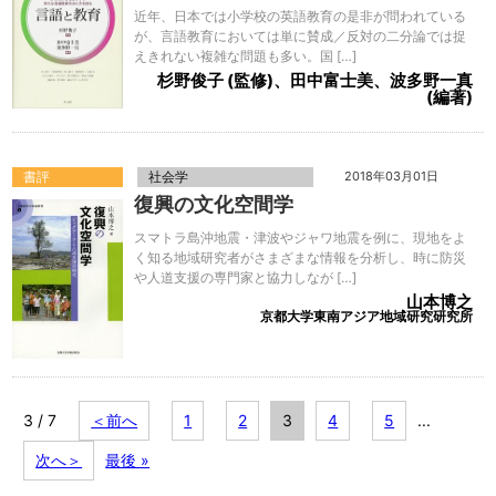
近年、日本では小学校の英語教育の是非が問われている
が、言語教育においては単に賛成／反対の二分論では捉
えきれない複雑な問題も多い。国 […]
杉野俊子 (監修)、田中富士美、波多野一真
(編著)
書評
社会学
2018年03月01日
復興の文化空間学
スマトラ島沖地震・津波やジャワ地震を例に、現地をよ
く知る地域研究者がさまざまな情報を分析し、時に防災
や人道支援の専門家と協力しなが […]
山本博之
京都大学東南アジア地域研究研究所
3 / 7
＜前へ
1
2
3
4
5
...
次へ＞
最後 »