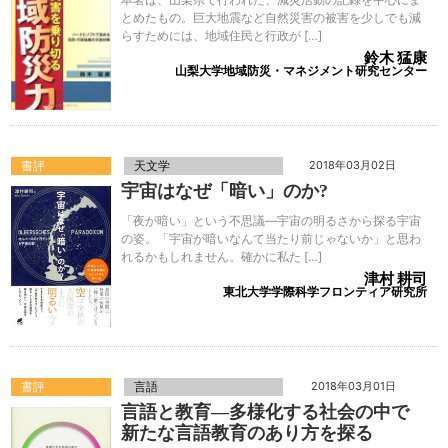
とめたもの。巨大地震など自然災害の被害を少しでも減
らすためには、地域住民と行政が […]
鈴木 猛康
山梨大学地域防災・マネジメント研究センター
書評
天文学
2018年03月02日
宇宙はなぜ「暗い」のか?
「夜が暗い」という不思議―宇宙の明るさから探る宇宙
の姿。「宇宙が暗いなんて当たり前じゃないか」と思わ
れるかもしれません。確かに私た […]
津村 耕司
東北大学学際科学フロンティア研究所
書評
言語
2018年03月01日
言語と教育―多様化する社会の中で
新たな言語教育のあり方を探る