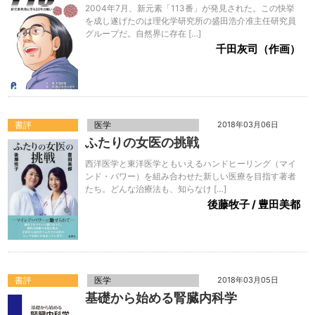
2004年7月、新元素「113番」が発見された。この快挙
を成し遂げたのは理化学研究所の盛田浩介准主任研究員
グループだ。自然界に存在 […]
千田灰司（作画）
書評
医学
2018年03月06日
ふたりの女医の挑戦
西洋医学と東洋医学ともいえるハンドヒーリング（マイ
ンド・パワー）を組み合わせた新しい医療を目指す著者
たち。どんな治療法も、知らなけ […]
後藤牧子 / 豊田美都
書評
医学
2018年03月05日
基礎から始める腎臓内科学