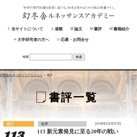
当サイトについて
連載
論文
書評
書籍紹介
大学研究者の方へ
応募・お問合せ
検索
幻冬舎ルネッサンスアカデミー
>
書評
書評一覧
書評
化学
2018年03月07日
113 新元素発見に至る20年の戦い