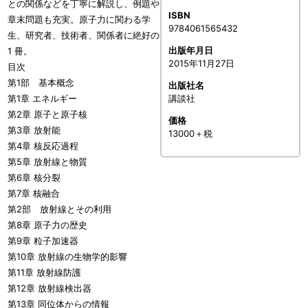
との関係などを丁寧に解説し、例題や
ISBN
章末問題も充実。原子力に関わる学
9784061565432
生、研究者、技術者、関係者に絶好の
出版年月日
1 冊。
2015年11月27日
目次
第1部 基本概念
出版社名
第1章 エネルギー
講談社
第2章 原子と原子核
価格
第3章 放射能
13000＋税
第4章 核反応過程
第5章 放射線と物質
第6章 核分裂
第7章 核融合
第2部 放射線とその利用
第8章 原子力の歴史
第9章 粒子加速器
第10章 放射線の生物学的影響
第11章 放射線防護
第12章 放射線検出器
第13章 同位体からの情報