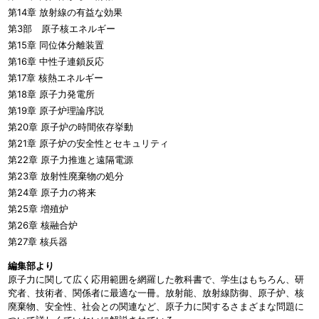
第14章 放射線の有益な効果
第3部 原子核エネルギー
第15章 同位体分離装置
第16章 中性子連鎖反応
第17章 核熱エネルギー
第18章 原子力発電所
第19章 原子炉理論序説
第20章 原子炉の時間依存挙動
第21章 原子炉の安全性とセキュリティ
第22章 原子力推進と遠隔電源
第23章 放射性廃棄物の処分
第24章 原子力の将来
第25章 増殖炉
第26章 核融合炉
第27章 核兵器
編集部より
原子力に関して広く応用範囲を網羅した教科書で、学生はもちろん、研
究者、技術者、関係者に最適な一冊。放射能、放射線防御、原子炉、核
廃棄物、安全性、社会との関連など、原子力に関するさまざまな問題に