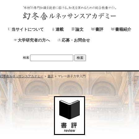
当サイトについて
連載
論文
書評
書籍紹介
大学研究者の方へ
応募・お問合せ
検索
幻冬舎ルネッサンスアカデミー
>
書評
>
マレー原子力学入門