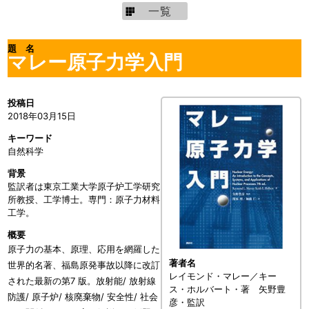
一覧
題 名
マレー原子力学入門
投稿日
2018年03月15日
キーワード
自然科学
背景
監訳者は東京工業大学原子炉工学研究
所教授、工学博士。専門：原子力材料
工学。
概要
原子力の基本、原理、応用を網羅した
著者名
世界的名著、福島原発事故以降に改訂
レイモンド・マレー／キー
された最新の第7 版。放射能/ 放射線
ス・ホルバート・著 矢野豊
防護/ 原子炉/ 核廃棄物/ 安全性/ 社会
彦・監訳