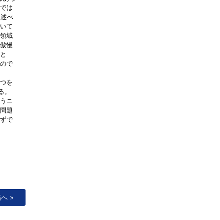
では
と述べ
いて
領域
傲慢
と
ので
つを
る。
うニ
問題
まずで
へ »