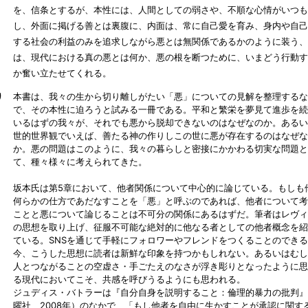
を、信条とするが、本性には、人間としての弱さや、不順な心情がいつも
し、外面に掲げる善とは裏腹に、内面は、常に自己愛を育み、身内や自己
する社会の利益のみを追求しながら悪とは無関係であるかのように装う、
は、現代における真の悪とは何か、悪の根を断つために、いまどう行動す
か奮い立たせてくれる。
り
本書は、我々の生から切り離しがたい「悪」についての見解を整理するな
で、その本性に迫ろうと試みる一冊である。平和と繁栄を夢見て進歩を続
いるはずの我々が、それでも悪から脱却できないのはなぜなのか。あるい
世的世界観でいえば、善たる神の作りしこの世に悪が存在するのはなぜな
か。悪の問題はこのように、我々の暮らしと密接にかかわる切実な問題と
て、種々様々に考えられてきた。
坂本氏は第5章において、他者関係について中心的に論じている。もしも
何らかの仕方であだなすことを「悪」と呼ぶのであれば、他者について考
ことと悪について論じることは不可分の関係にあるはずだ。筆者はレヴィ
の思想を取り上げ、征服不可能な絶対的に他なる者としての他者概念を紹
ている。SNSを通じて手軽にフォロワーやフレンドをつくることのでき
今、こうした思想に読者は新鮮な印象を持つかもしれない。あるいはむし
人とつながることの空虚さ・手ごたえのなさが浮き彫りとなったように思
る現代においてこそ、共感を呼びうるようにも思われる。
ジュディス・バトラーは『自分自身を説明すること：倫理的暴力の批判』
曜社、2008年）のなかで、「もし他者を自由に生かすことが承認に関す