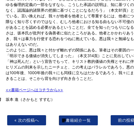
ゆる倫理的定義の一部をなすなら、こうした承認の説明は、知に基づくの
なく、認識論的諸限界の把握に基づくことになるだろう」（本文81頁）
ている。言い換えれば、我々が他者を他者として尊重するには、他者につ
隈なく知り尽くすのではなく、むしろ他者における知る由もない不可侵の
があることを認める必要があるということだ。全てを知ったつもりになる
さは、坂本氏が批判する偽善者に似たところがある。他者とかかわりあう
き、我々は暴力を行使する恐れをつねに抱えている。悪は我々と無縁なも
はありえないのだ。
このように、悪は我々と付かず離れずの関係にある。筆者はその要因の一
「明示できる価値が消失してしまった」（本文314頁）ことに見出してい
「神は死んだ」という宣告でもって、キリスト教的価値の失権とそれに伴
ヒリズムの到来を示したニーチェと、この考えはパラレルであろう。悪の
は100年後、1000年後の我々にも同様に立ちはだかるであろう。我々に
きることは、そこから背を向けず向き合うことだ。
<<書籍ページへはコチラから>>
者
坂本 進（さかもと すすむ）
« 次の投稿へ
前の投稿
書籍紹介一覧