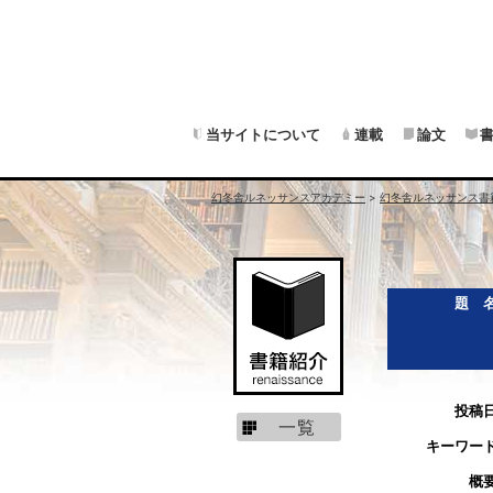
当サイトについて
連載
論文
幻冬舎ルネッサンスアカデミー
>
幻冬舎ルネッサンス書
題 
投稿
一覧
キーワー
概