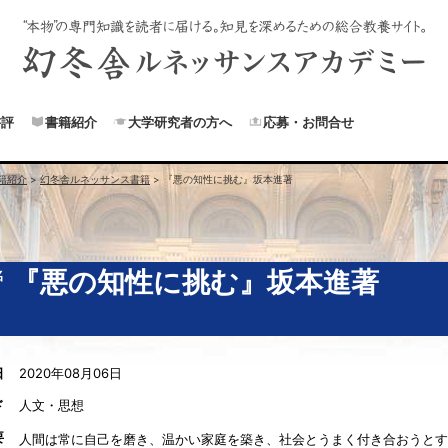
書評
書籍紹介
大学研究者の方へ
応募・お問合せ
籍紹介
>
幻冬舎ルネッサンス書籍
>
『悪の知性に挑む』坂本進著
『悪の知性に挑む』坂本進著
名
日
2020年08月06日
ド
人文・思想
要
人間は常に自己を磨き、温かい家庭を築き、社会とうまく付き合おうとす