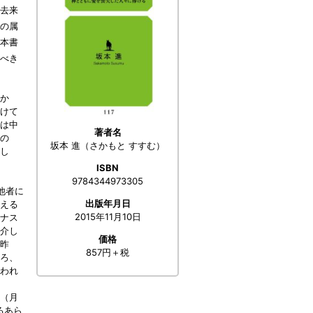
去来
の属
本書
べき
か
けて
は中
著者名
の
坂本 進（さかもと すすむ）
し
ISBN
9784344973305
他者に
出版年月日
える
2015年11月10日
ナス
介し
価格
る昨
857円＋税
ろ、
われ
（月
るあら